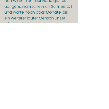
den Winter (auf der Höhe gibt es 
übrigens wahrscheinlich Schnee 😍) 
und warte noch paar Monate, bis 
ein weiterer lauter Mensch unser 
Leben aufwirbelt.
Am Anfang des Jahres habe ich mir 
gedacht: Wenn die Welt noch nicht 
bereit ist für Robert Habeck, dann ist 
sie auch nicht bereit für mich 😅. 
Jetzt wollen viele Menschen etwas 
ganz anderes für Deutschland als 
ich – wenn man die Umfragen 
betrachtet. Wir sind, wer wir innen 
sind. Und ich hoffe und glaube 
trotzdem, dass ich Menschlichkeit, 
Empathie und Nächstenliebe durch 
Räume fördern kann.