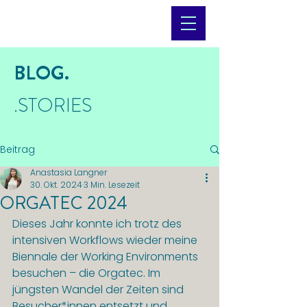
BLOG.
.STORIES
Beitrag
Anastasia Langner
30. Okt. 2024
3 Min. Lesezeit
ORGATEC 2024
Dieses Jahr konnte ich trotz des 
intensiven Workflows wieder meine 
Biennale der Working Environments 
besuchen – die Orgatec. Im 
jüngsten Wandel der Zeiten sind 
Besucher*innen entsetzt und 