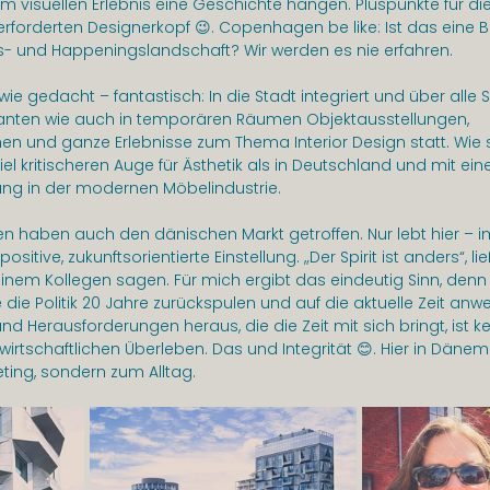
em visuellen Erlebnis eine Geschichte hängen. Pluspunkte für d
forderten Designerkopf 😉. Copenhagen be like: Ist das eine B
s- und Happeningslandschaft? Wir werden es nie erfahren.
ie gedacht – fantastisch: In die Stadt integriert und über alle S
stanten wie auch in temporären Räumen Objektausstellungen, 
en und ganze Erlebnisse zum Thema Interior Design statt. Wie so
el kritischeren Auge für Ästhetik als in Deutschland und mit ei
ung in der modernen Möbelindustrie.
sen haben auch den dänischen Markt getroffen. Nur lebt hier – 
itive, zukunftsorientierte Einstellung. „Der Spirit ist anders“, lie
nem Kollegen sagen. Für mich ergibt das eindeutig Sinn, denn
ie Politik 20 Jahre zurückspulen und auf die aktuelle Zeit anw
d Herausforderungen heraus, die die Zeit mit sich bringt, ist ke
 wirtschaftlichen Überleben. Das und Integrität 😊. Hier in Däne
ting, sondern zum Alltag.