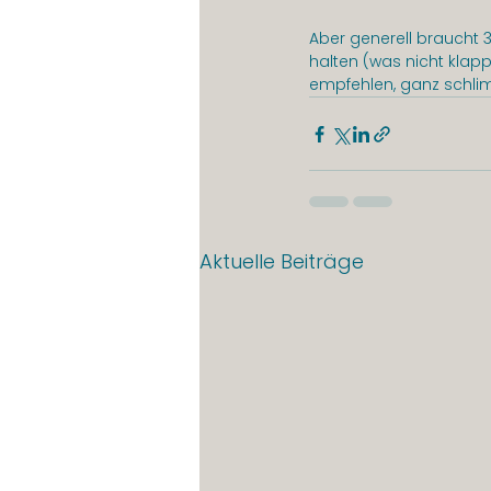
Aber generell braucht 3
halten (was nicht klap
empfehlen, ganz schlim
Aktuelle Beiträge