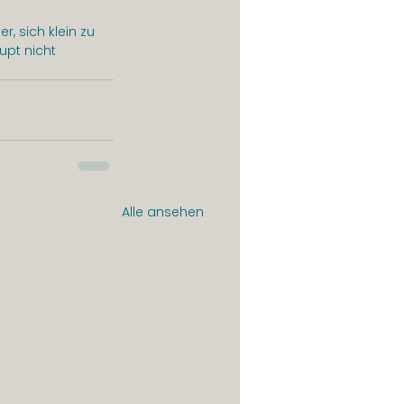
, sich klein zu 
upt nicht 
Alle ansehen