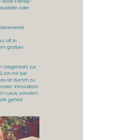
ie Work-Family-
austelle oder 
zeneviertel 
 oft in 
nem großen 
im Gegensatz zur 
ß ich mir bei 
 es ist dumm zu 
enden. Innovation 
in Luxus, sondern 
mark gehört 