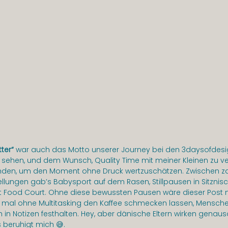
ter“
 war auch das Motto unserer Journey bei den 3daysofdesig
 sehen, und dem Wunsch, Quality Time mit meiner Kleinen zu v
finden, um den Moment ohne Druck wertzuschätzen. Zwischen za
ungen gab’s Babysport auf dem Rasen, Stillpausen in Sitznisc
 Food Court. Ohne diese bewussten Pausen wäre dieser Post n
 mal ohne Multitasking den Kaffee schmecken lassen, Mensch
n Notizen festhalten. Hey, aber dänische Eltern wirken genauso
 beruhigt mich 😅.