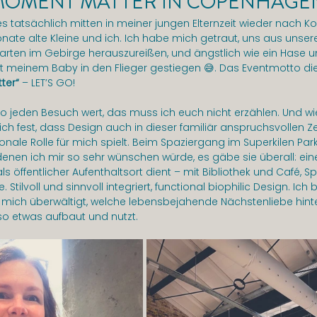
MOMENT MATTER IN COPENHAGEN
es tatsächlich mitten in meiner jungen Elternzeit wieder nach 
ate alte Kleine und ich. Ich habe mich getraut, uns aus unserer
rten im Gebirge herauszureißen, und ängstlich wie ein Hase un
mit meinem Baby in den Flieger gestiegen 😅. Das Eventmotto di
ter“
 – LET’S GO!
 jeden Besuch wert, das muss ich euch nicht erzählen. Und wie
ich fest, dass Design auch in dieser familiär anspruchsvollen Z
nale Rolle für mich spielt. Beim Spaziergang im Superkilen Park 
denen ich mir so sehr wünschen würde, es gäbe sie überall: ein
t als öffentlicher Aufenthaltsort dient – mit Bibliothek und Café, S
. Stilvoll und sinnvoll integriert, functional biophilic Design. Ich
mich überwältigt, welche lebensbejahende Nächstenliebe hinte
 so etwas aufbaut und nutzt.