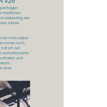
 #26
Kopenhagen 
 friedlichen 
d weitsichtig wie 
eses Jahres: 
 ich mich selbst 
eit immer noch 
traf ich auf 
e umfunktionierte 
porthallen und 
 bekam 
r einer 