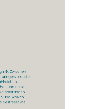
n 🤱. Zwischen 
erbringen, musste 
hlreichen 
hen und nette 
ie entstanden. 
en und Wolken 
 gestresst wie 