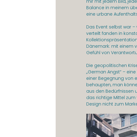
mir mit jedem Bild, jed
Balance in meinem über
eine urbane Aufenthalt
Das Event selbst war – w
verteilt fanden in kon
Kollektionspräsentation
Dänemark: mit einem vi
Gefühl von Verantwort
Die geopolitischen Kri
„German Angst“ – eine pos
einer Begegnung von ei
behaupten, man könne d
aus den Bedürfnissen un
das richtige Mittel zum
Design nicht zum Marke