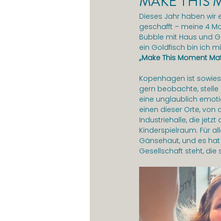
MAKE THIS 
Dieses Jahr haben wir 
geschafft – meine 4 Mon
Bubble mit Haus und Ga
ein Goldfisch bin ich 
„Make This Moment Mat
Kopenhagen ist sowieso
gern beobachte, stelle 
eine unglaublich emotio
einen dieser Orte, von 
Industriehalle, die jetz
Kinderspielraum. Für alle
Gänsehaut, und es hat 
Gesellschaft steht, die