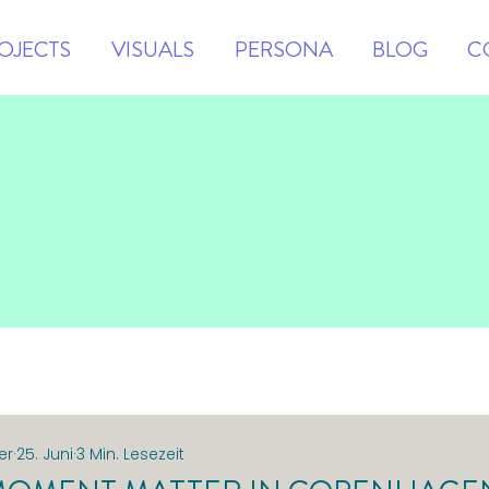
OJECTS
VISUALS
PERSONA
BLOG
C
er
25. Juni
3 Min. Lesezeit