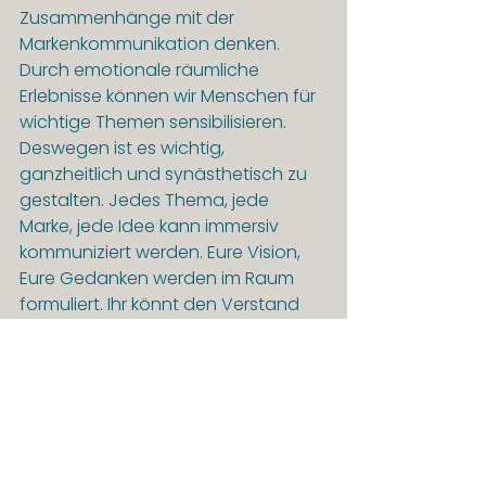
Zusammenhänge mit der 
Markenkommunikation denken. 
Durch emotionale räumliche 
Erlebnisse können wir Menschen für 
wichtige Themen sensibilisieren. 
Deswegen ist es wichtig, 
ganzheitlich und synästhetisch zu 
gestalten. Jedes Thema, jede 
Marke, jede Idee kann immersiv 
kommuniziert werden. Eure Vision, 
Eure Gedanken werden im Raum 
formuliert. Ihr könnt den Verstand 
Eurer Besucher*innen erreichen und 
sie mitnehmen. Sie verlassen den 
Raum mit einer Idee. So wie ich 
diese Ausstellung verlassen hatte - 
beeindruckt und geöffnet 😌✨.